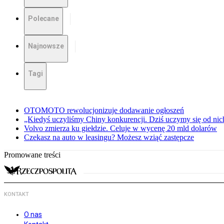
Polecane
Najnowsze
Tagi
OTOMOTO rewolucjonizuje dodawanie ogłoszeń
„Kiedyś uczyliśmy Chiny konkurencji. Dziś uczymy się od ni
Volvo zmierza ku giełdzie. Celuje w wycenę 20 mld dolarów
Czekasz na auto w leasingu? Możesz wziąć zastępcze
Promowane treści
KONTAKT
O nas