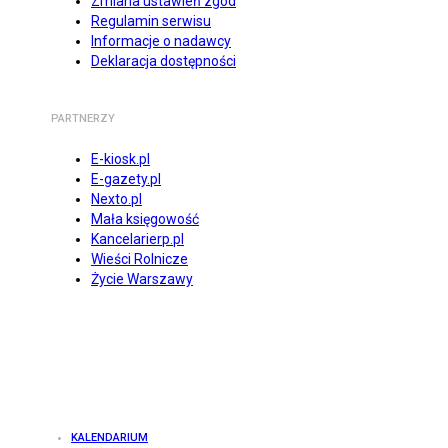
Zmiana ustawień zgód
Regulamin serwisu
Informacje o nadawcy
Deklaracja dostępności
PARTNERZY
E-kiosk.pl
E-gazety.pl
Nexto.pl
Mała księgowość
Kancelarierp.pl
Wieści Rolnicze
Życie Warszawy
KALENDARIUM