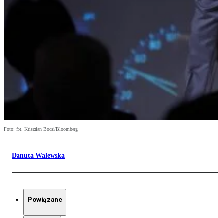
Foto: fot. Krisztian Bocsi/Bloomberg
Danuta Walewska
Powiązane