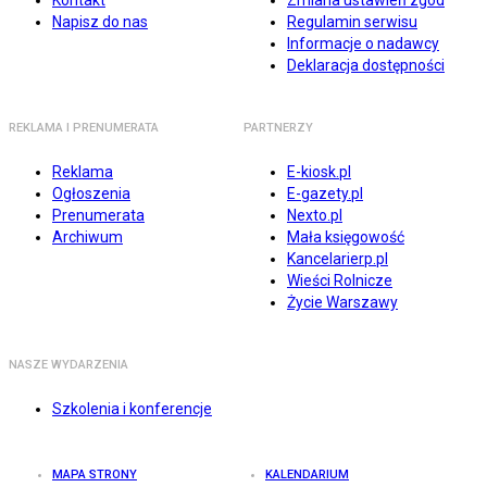
Kontakt
Zmiana ustawień zgód
Napisz do nas
Regulamin serwisu
Informacje o nadawcy
Deklaracja dostępności
REKLAMA I PRENUMERATA
PARTNERZY
Reklama
E-kiosk.pl
Ogłoszenia
E-gazety.pl
Prenumerata
Nexto.pl
Archiwum
Mała księgowość
Kancelarierp.pl
Wieści Rolnicze
Życie Warszawy
NASZE WYDARZENIA
Szkolenia i konferencje
MAPA STRONY
KALENDARIUM