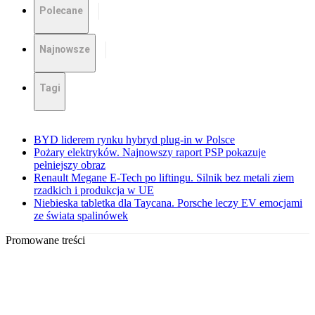
Polecane
Najnowsze
Tagi
BYD liderem rynku hybryd plug-in w Polsce
Pożary elektryków. Najnowszy raport PSP pokazuje
pełniejszy obraz
Renault Megane E-Tech po liftingu. Silnik bez metali ziem
rzadkich i produkcja w UE
Niebieska tabletka dla Taycana. Porsche leczy EV emocjami
ze świata spalinówek
Promowane treści