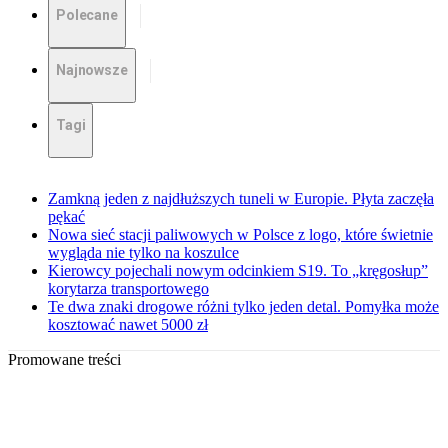
Polecane
Najnowsze
Tagi
Zamkną jeden z najdłuższych tuneli w Europie. Płyta zaczęła
pękać
Nowa sieć stacji paliwowych w Polsce z logo, które świetnie
wygląda nie tylko na koszulce
Kierowcy pojechali nowym odcinkiem S19. To „kręgosłup”
korytarza transportowego
Te dwa znaki drogowe różni tylko jeden detal. Pomyłka może
kosztować nawet 5000 zł
Promowane treści