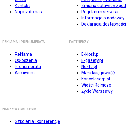
Kontakt
Zmiana ustawień zgód
Napisz do nas
Regulamin serwisu
Informacje o nadawcy
Deklaracja dostępności
REKLAMA I PRENUMERATA
PARTNERZY
Reklama
E-kiosk.pl
Ogłoszenia
E-gazety.pl
Prenumerata
Nexto.pl
Archiwum
Mała księgowość
Kancelarierp.pl
Wieści Rolnicze
Życie Warszawy
NASZE WYDARZENIA
Szkolenia i konferencje