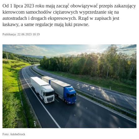
Od 1 lipca 2023 roku mają zacząć obowiązywać przepis zakazujący
kierowcom samochodów ciężarowych wyprzedzanie się na
autostradach i drogach ekspresowych. Rząd w zapisach jest
łaskawy, a same regulacje mają luki prawne.
Publikacja:
22.06.2023 18:19
Foto: AdobeStock