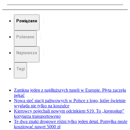
Powiązane
Polecane
Najnowsze
Tagi
Zamkną jeden z najdłuższych tuneli w Europie. Płyta zaczęła
pękać
Nowa sieć stacji paliwowych w Polsce z logo, które świetnie
wygląda nie tylko na koszulce
Kierowcy pojechali nowym odcinkiem S19. To „kręgosłup”
korytarza transportowego
Te dwa znaki drogowe różni tylko jeden detal. Pomyłka może
kosztować nawet 5000 zł