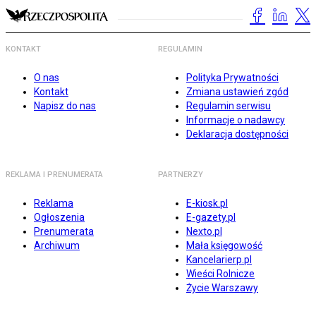
KONTAKT
REGULAMIN
O nas
Polityka Prywatności
Kontakt
Zmiana ustawień zgód
Napisz do nas
Regulamin serwisu
Informacje o nadawcy
Deklaracja dostępności
REKLAMA I PRENUMERATA
PARTNERZY
Reklama
E-kiosk.pl
Ogłoszenia
E-gazety.pl
Prenumerata
Nexto.pl
Archiwum
Mała księgowość
Kancelarierp.pl
Wieści Rolnicze
Życie Warszawy