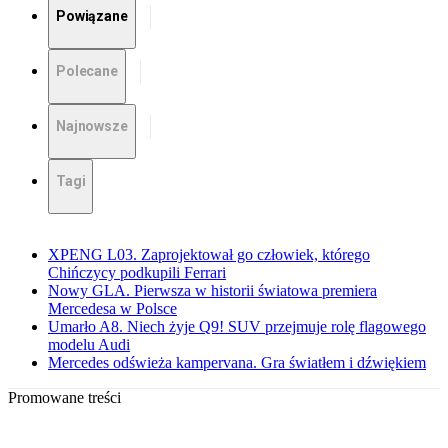
Powiązane
Polecane
Najnowsze
Tagi
XPENG L03. Zaprojektował go człowiek, którego
Chińczycy podkupili Ferrari
Nowy GLA. Pierwsza w historii światowa premiera
Mercedesa w Polsce
Umarło A8. Niech żyje Q9! SUV przejmuje rolę flagowego
modelu Audi
Mercedes odświeża kampervana. Gra światłem i dźwiękiem
Promowane treści