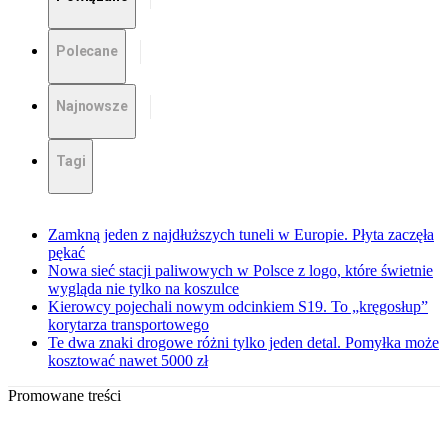
Polecane
Najnowsze
Tagi
Zamkną jeden z najdłuższych tuneli w Europie. Płyta zaczęła
pękać
Nowa sieć stacji paliwowych w Polsce z logo, które świetnie
wygląda nie tylko na koszulce
Kierowcy pojechali nowym odcinkiem S19. To „kręgosłup”
korytarza transportowego
Te dwa znaki drogowe różni tylko jeden detal. Pomyłka może
kosztować nawet 5000 zł
Promowane treści