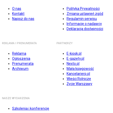
O nas
Polityka Prywatności
Kontakt
Zmiana ustawień zgód
Napisz do nas
Regulamin serwisu
Informacje o nadawcy
Deklaracja dostępności
REKLAMA I PRENUMERATA
PARTNERZY
Reklama
E-kiosk.pl
Ogłoszenia
E-gazety.pl
Prenumerata
Nexto.pl
Archiwum
Mała księgowość
Kancelarierp.pl
Wieści Rolnicze
Życie Warszawy
NASZE WYDARZENIA
Szkolenia i konferencje