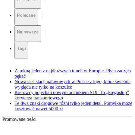
Polecane
Najnowsze
Tagi
Zamkną jeden z najdłuższych tuneli w Europie. Płyta zaczęła
pękać
Nowa sieć stacji paliwowych w Polsce z logo, które świetnie
wygląda nie tylko na koszulce
Kierowcy pojechali nowym odcinkiem S19. To „kręgosłup”
korytarza transportowego
Te dwa znaki drogowe różni tylko jeden detal. Pomyłka może
kosztować nawet 5000 zł
Promowane treści