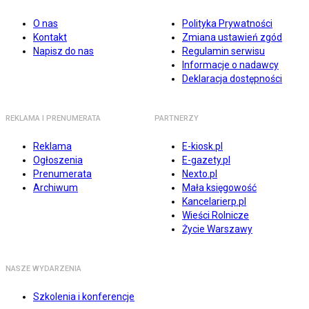
O nas
Polityka Prywatności
Kontakt
Zmiana ustawień zgód
Napisz do nas
Regulamin serwisu
Informacje o nadawcy
Deklaracja dostępności
REKLAMA I PRENUMERATA
PARTNERZY
Reklama
E-kiosk.pl
Ogłoszenia
E-gazety.pl
Prenumerata
Nexto.pl
Archiwum
Mała księgowość
Kancelarierp.pl
Wieści Rolnicze
Życie Warszawy
NASZE WYDARZENIA
Szkolenia i konferencje