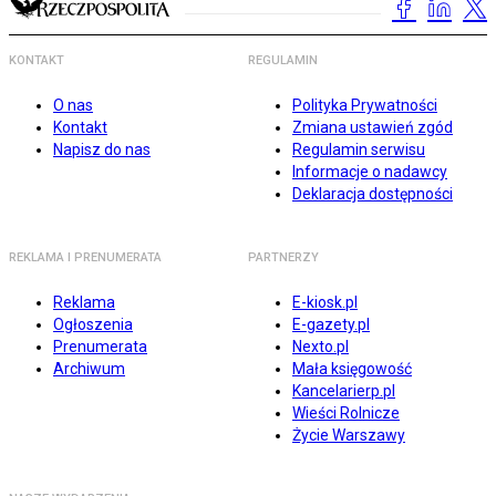
KONTAKT
REGULAMIN
O nas
Polityka Prywatności
Kontakt
Zmiana ustawień zgód
Napisz do nas
Regulamin serwisu
Informacje o nadawcy
Deklaracja dostępności
REKLAMA I PRENUMERATA
PARTNERZY
Reklama
E-kiosk.pl
Ogłoszenia
E-gazety.pl
Prenumerata
Nexto.pl
Archiwum
Mała księgowość
Kancelarierp.pl
Wieści Rolnicze
Życie Warszawy