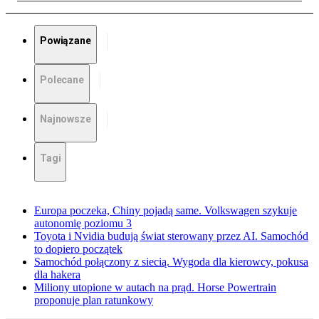
Powiązane
Polecane
Najnowsze
Tagi
Europa poczeka, Chiny pojadą same. Volkswagen szykuje
autonomię poziomu 3
Toyota i Nvidia budują świat sterowany przez AI. Samochód
to dopiero początek
Samochód połączony z siecią. Wygoda dla kierowcy, pokusa
dla hakera
Miliony utopione w autach na prąd. Horse Powertrain
proponuje plan ratunkowy