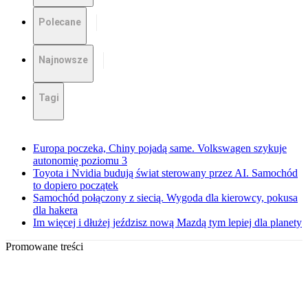
Polecane
Najnowsze
Tagi
Europa poczeka, Chiny pojadą same. Volkswagen szykuje
autonomię poziomu 3
Toyota i Nvidia budują świat sterowany przez AI. Samochód
to dopiero początek
Samochód połączony z siecią. Wygoda dla kierowcy, pokusa
dla hakera
Im więcej i dłużej jeździsz nową Mazdą tym lepiej dla planety
Promowane treści