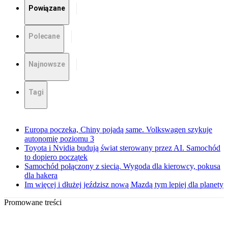
Powiązane
Polecane
Najnowsze
Tagi
Europa poczeka, Chiny pojadą same. Volkswagen szykuje
autonomię poziomu 3
Toyota i Nvidia budują świat sterowany przez AI. Samochód
to dopiero początek
Samochód połączony z siecią. Wygoda dla kierowcy, pokusa
dla hakera
Im więcej i dłużej jeździsz nową Mazdą tym lepiej dla planety
Promowane treści