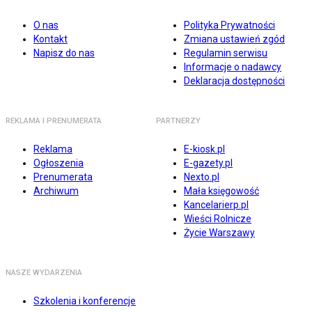
O nas
Polityka Prywatności
Kontakt
Zmiana ustawień zgód
Napisz do nas
Regulamin serwisu
Informacje o nadawcy
Deklaracja dostępności
REKLAMA I PRENUMERATA
PARTNERZY
Reklama
E-kiosk.pl
Ogłoszenia
E-gazety.pl
Prenumerata
Nexto.pl
Archiwum
Mała księgowość
Kancelarierp.pl
Wieści Rolnicze
Życie Warszawy
NASZE WYDARZENIA
Szkolenia i konferencje