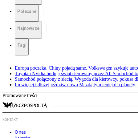
Polecane
Najnowsze
Tagi
Europa poczeka, Chiny pojadą same. Volkswagen szykuje aut
Toyota i Nvidia budują świat sterowany przez AI. Samochód to
Samochód połączony z siecią. Wygoda dla kierowcy, pokusa dl
Im więcej i dłużej jeździsz nową Mazdą tym lepiej dla planety
Promowane treści
KONTAKT
O nas