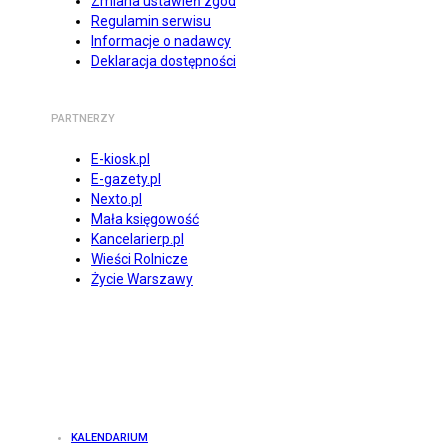
Zmiana ustawień zgód
Regulamin serwisu
Informacje o nadawcy
Deklaracja dostępności
PARTNERZY
E-kiosk.pl
E-gazety.pl
Nexto.pl
Mała księgowość
Kancelarierp.pl
Wieści Rolnicze
Życie Warszawy
KALENDARIUM