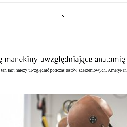
ę manekiny uwzględniające anatomię 
 i ten fakt należy uwzględnić podczas testów zderzeniowych. Ameryka