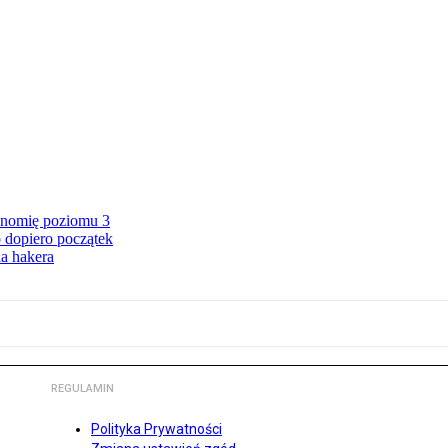
onomię poziomu 3
 dopiero początek
a hakera
REGULAMIN
Polityka Prywatności