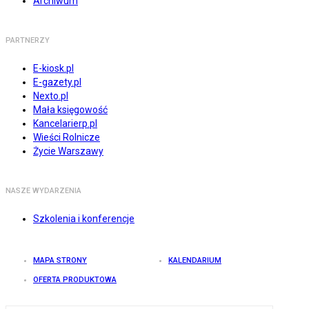
Archiwum
PARTNERZY
E-kiosk.pl
E-gazety.pl
Nexto.pl
Mała księgowość
Kancelarierp.pl
Wieści Rolnicze
Życie Warszawy
NASZE WYDARZENIA
Szkolenia i konferencje
MAPA STRONY
KALENDARIUM
OFERTA PRODUKTOWA