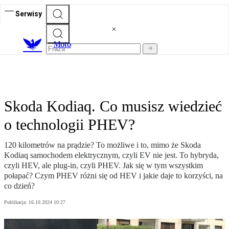
Serwisy
M
oto
Skoda Kodiaq. Co musisz wiedzieć
o technologii PHEV?
120 kilometrów na prądzie? To możliwe i to, mimo że Skoda
Kodiaq samochodem elektrycznym, czyli EV nie jest. To hybryda,
czyli HEV, ale plug-in, czyli PHEV. Jak się w tym wszystkim
połapać? Czym PHEV różni się od HEV i jakie daje to korzyści, na
co dzień?
Publikacja:
16.10.2024 10:27