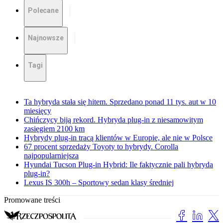
Polecane
Najnowsze
Tagi
Ta hybryda stała się hitem. Sprzedano ponad 11 tys. aut w 10
miesięcy
Chińczycy biją rekord. Hybryda plug-in z niesamowitym
zasięgiem 2100 km
Hybrydy plug-in tracą klientów w Europie, ale nie w Polsce
67 procent sprzedaży Toyoty to hybrydy. Corolla
najpopularniejsza
Hyundai Tucson Plug-in Hybrid: Ile faktycznie pali hybryda
plug-in?
Lexus IS 300h – Sportowy sedan klasy średniej
Promowane treści