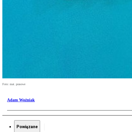
Foto: mat. prasowe
Adam Woźniak
Powiązane