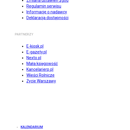
Zmiana ustawień zgód
Regulamin serwisu
Informacje o nadawcy
Deklaracja dostępności
PARTNERZY
E-kiosk.pl
E-gazety.pl
Nexto.pl
Mała księgowość
Kancelarierp.pl
Wieści Rolnicze
Życie Warszawy
KALENDARIUM