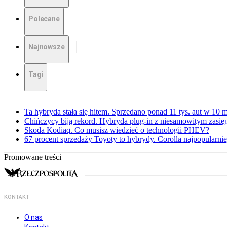
Polecane
Najnowsze
Tagi
Ta hybryda stała się hitem. Sprzedano ponad 11 tys. aut w 10 m
Chińczycy biją rekord. Hybryda plug-in z niesamowitym zasi
Skoda Kodiaq. Co musisz wiedzieć o technologii PHEV?
67 procent sprzedaży Toyoty to hybrydy. Corolla najpopularnie
Promowane treści
KONTAKT
O nas