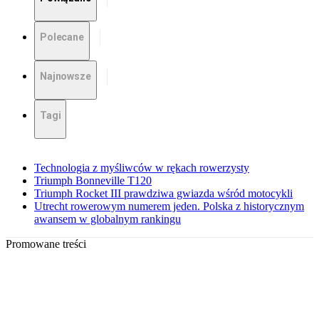
Polecane
Najnowsze
Tagi
Technologia z myśliwców w rękach rowerzysty
Triumph Bonneville T120
Triumph Rocket III prawdziwa gwiazda wśród motocykli
Utrecht rowerowym numerem jeden. Polska z historycznym
awansem w globalnym rankingu
Promowane treści