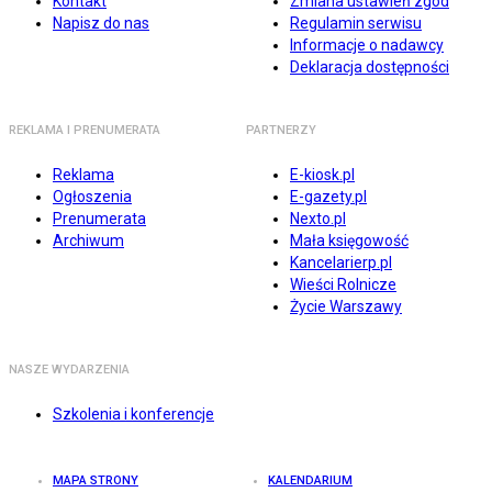
Kontakt
Zmiana ustawień zgód
Napisz do nas
Regulamin serwisu
Informacje o nadawcy
Deklaracja dostępności
REKLAMA I PRENUMERATA
PARTNERZY
Reklama
E-kiosk.pl
Ogłoszenia
E-gazety.pl
Prenumerata
Nexto.pl
Archiwum
Mała księgowość
Kancelarierp.pl
Wieści Rolnicze
Życie Warszawy
NASZE WYDARZENIA
Szkolenia i konferencje
MAPA STRONY
KALENDARIUM