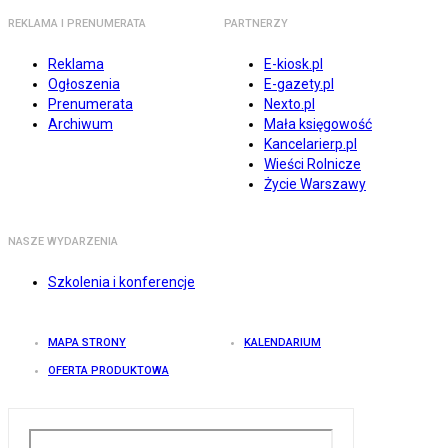
REKLAMA I PRENUMERATA
PARTNERZY
Reklama
E-kiosk.pl
Ogłoszenia
E-gazety.pl
Prenumerata
Nexto.pl
Archiwum
Mała księgowość
Kancelarierp.pl
Wieści Rolnicze
Życie Warszawy
NASZE WYDARZENIA
Szkolenia i konferencje
MAPA STRONY
KALENDARIUM
OFERTA PRODUKTOWA