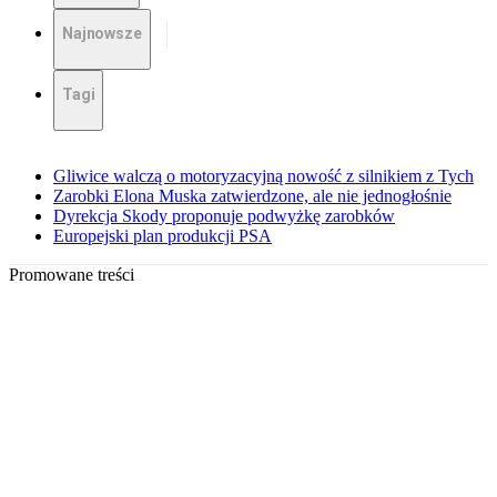
Najnowsze
Tagi
Gliwice walczą o motoryzacyjną nowość z silnikiem z Tych
Zarobki Elona Muska zatwierdzone, ale nie jednogłośnie
Dyrekcja Skody proponuje podwyżkę zarobków
Europejski plan produkcji PSA
Promowane treści