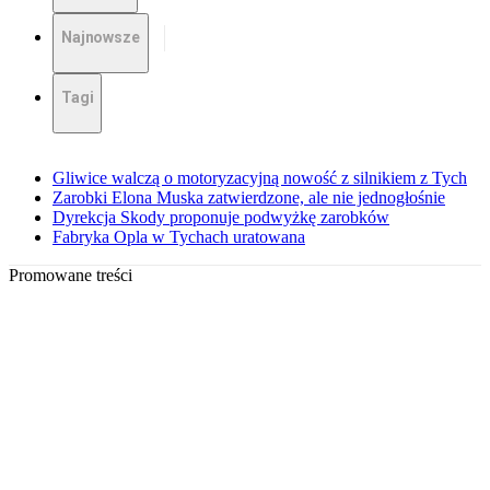
Najnowsze
Tagi
Gliwice walczą o motoryzacyjną nowość z silnikiem z Tych
Zarobki Elona Muska zatwierdzone, ale nie jednogłośnie
Dyrekcja Skody proponuje podwyżkę zarobków
Fabryka Opla w Tychach uratowana
Promowane treści