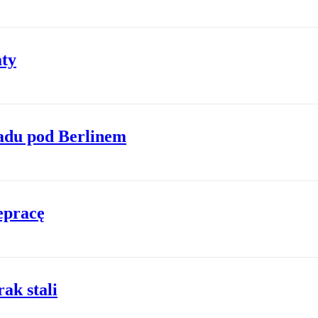
aty
ładu pod Berlinem
epracę
ak stali