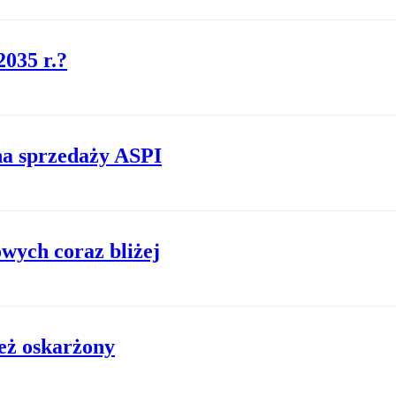
2035 r.?
 na sprzedaży ASPI
wych coraz bliżej
też oskarżony