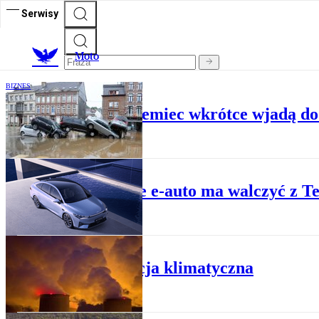
Serwisy
M
oto
BIZNES
Utopione auta z Niemiec wkrótce wjadą do
BIZNES
Chińskie e-auto ma walczyć z Te
GOSPODARKA
Rewolucja klimatyczna
BIZNES