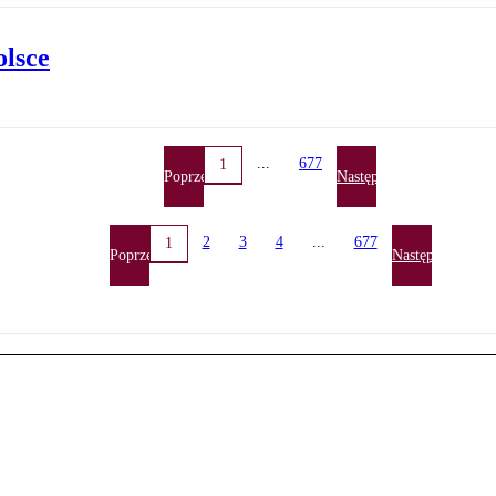
lsce
...
677
1
Poprzednia
Następna
2
3
4
...
677
1
Poprzednia
Następna