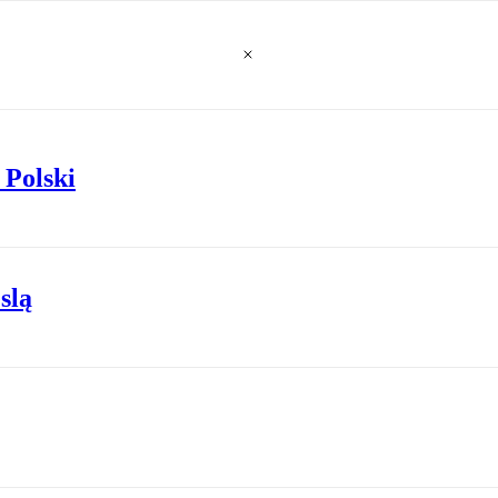
 Polski
slą