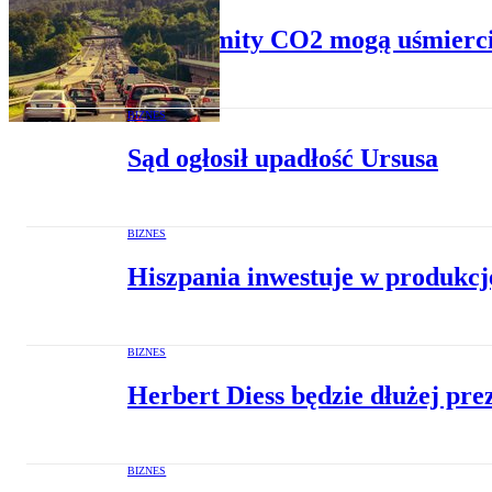
Nowe limity CO2 mogą uśmierci
BIZNES
Sąd ogłosił upadłość Ursusa
BIZNES
Hiszpania inwestuje w produkcj
BIZNES
Herbert Diess będzie dłużej pr
BIZNES