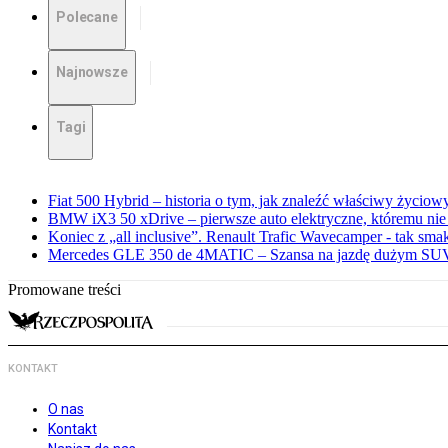
Polecane
Najnowsze
Tagi
Fiat 500 Hybrid – historia o tym, jak znaleźć właściwy życiow
BMW iX3 50 xDrive – pierwsze auto elektryczne, któremu nie
Koniec z „all inclusive”. Renault Trafic Wavecamper - tak sm
Mercedes GLE 350 de 4MATIC – Szansa na jazdę dużym SUV
Promowane treści
KONTAKT
O nas
Kontakt