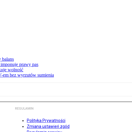
y balans
 imponuje prawy pas
akuje wolność
-em bez wyrzutów sumienia
REGULAMIN
Polityka Prywatności
Zmiana ustawień zgód