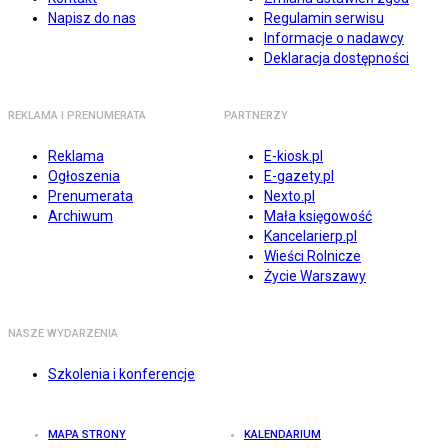
Napisz do nas
Regulamin serwisu
Informacje o nadawcy
Deklaracja dostępności
REKLAMA I PRENUMERATA
PARTNERZY
Reklama
E-kiosk.pl
Ogłoszenia
E-gazety.pl
Prenumerata
Nexto.pl
Archiwum
Mała księgowość
Kancelarierp.pl
Wieści Rolnicze
Życie Warszawy
NASZE WYDARZENIA
Szkolenia i konferencje
MAPA STRONY
KALENDARIUM