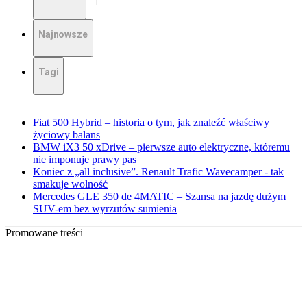
Najnowsze
Tagi
Fiat 500 Hybrid – historia o tym, jak znaleźć właściwy
życiowy balans
BMW iX3 50 xDrive – pierwsze auto elektryczne, któremu
nie imponuje prawy pas
Koniec z „all inclusive”. Renault Trafic Wavecamper - tak
smakuje wolność
Mercedes GLE 350 de 4MATIC – Szansa na jazdę dużym
SUV-em bez wyrzutów sumienia
Promowane treści