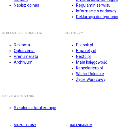
Napisz do nas
Regulamin serwisu
Informacje o nadawcy
Deklaracja dostępności
REKLAMA I PRENUMERATA
PARTNERZY
Reklama
E-kiosk.pl
Ogłoszenia
E-gazety.pl
Prenumerata
Nexto.pl
Archiwum
Mała księgowość
Kancelarierp.pl
Wieści Rolnicze
Życie Warszawy
NASZE WYDARZENIA
Szkolenia i konferencje
MAPA STRONY
KALENDARIUM