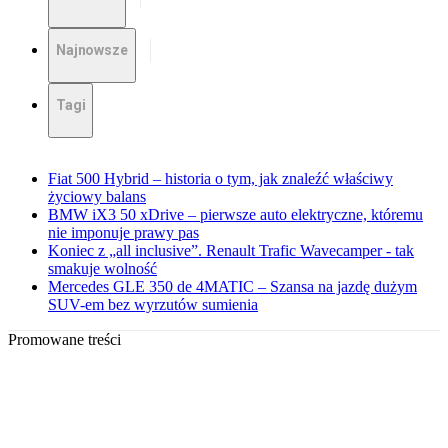
Najnowsze
Tagi
Fiat 500 Hybrid – historia o tym, jak znaleźć właściwy
życiowy balans
BMW iX3 50 xDrive – pierwsze auto elektryczne, któremu
nie imponuje prawy pas
Koniec z „all inclusive”. Renault Trafic Wavecamper - tak
smakuje wolność
Mercedes GLE 350 de 4MATIC – Szansa na jazdę dużym
SUV-em bez wyrzutów sumienia
Promowane treści