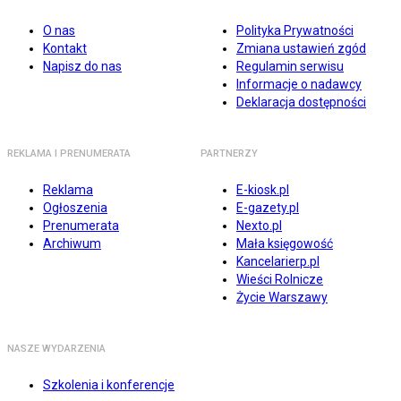
O nas
Polityka Prywatności
Kontakt
Zmiana ustawień zgód
Napisz do nas
Regulamin serwisu
Informacje o nadawcy
Deklaracja dostępności
REKLAMA I PRENUMERATA
PARTNERZY
Reklama
E-kiosk.pl
Ogłoszenia
E-gazety.pl
Prenumerata
Nexto.pl
Archiwum
Mała księgowość
Kancelarierp.pl
Wieści Rolnicze
Życie Warszawy
NASZE WYDARZENIA
Szkolenia i konferencje