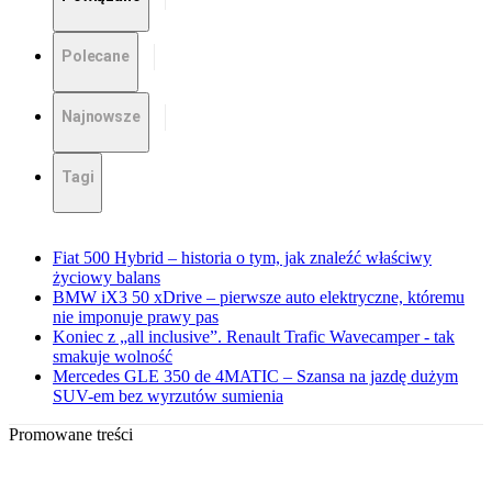
Polecane
Najnowsze
Tagi
Fiat 500 Hybrid – historia o tym, jak znaleźć właściwy
życiowy balans
BMW iX3 50 xDrive – pierwsze auto elektryczne, któremu
nie imponuje prawy pas
Koniec z „all inclusive”. Renault Trafic Wavecamper - tak
smakuje wolność
Mercedes GLE 350 de 4MATIC – Szansa na jazdę dużym
SUV-em bez wyrzutów sumienia
Promowane treści