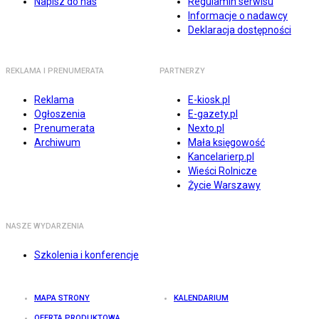
Napisz do nas
Regulamin serwisu
Informacje o nadawcy
Deklaracja dostępności
REKLAMA I PRENUMERATA
PARTNERZY
Reklama
E-kiosk.pl
Ogłoszenia
E-gazety.pl
Prenumerata
Nexto.pl
Archiwum
Mała księgowość
Kancelarierp.pl
Wieści Rolnicze
Życie Warszawy
NASZE WYDARZENIA
Szkolenia i konferencje
MAPA STRONY
KALENDARIUM
OFERTA PRODUKTOWA