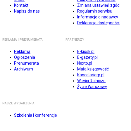
Kontakt
Zmiana ustawień zgód
Napisz do nas
Regulamin serwisu
Informacje o nadawcy
Deklaracja dostępności
REKLAMA I PRENUMERATA
PARTNERZY
Reklama
E-kiosk.pl
Ogłoszenia
E-gazety.pl
Prenumerata
Nexto.pl
Archiwum
Mała księgowość
Kancelarierp.pl
Wieści Rolnicze
Życie Warszawy
NASZE WYDARZENIA
Szkolenia i konferencje