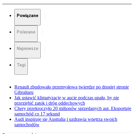
Powiązane
Polecane
Najnowsze
Tagi
Renault zbudowało przemysłową twierdzę po drugiej stronie
Gibraltaru
Jak ustawić klimatyzację w aucie podczas upału, by nie
przeziębić zatok i dróg oddechowych
Chery przekroczyło 20 milionów sprzedanych aut. Eksportuje
samochód co 17 sekund
Audi inspiruje się Australią i uzdrawia wnętrza swoich
samochodów