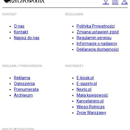
KONTAKT
REGULAMIN
O nas
Polityka Prywatności
Kontakt
Zmiana ustawień zgód
Napisz do nas
Regulamin serwisu
Informacje o nadawcy
Deklaracja dostępności
REKLAMA I PRENUMERATA
PARTNERZY
Reklama
E-kiosk.pl
Ogłoszenia
E-gazety.pl
Prenumerata
Nexto.pl
Archiwum
Mała księgowość
Kancelarierp.pl
Wieści Rolnicze
Życie Warszawy
NASZE WYDARZENIA