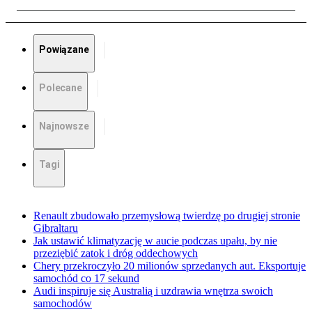
Powiązane
Polecane
Najnowsze
Tagi
Renault zbudowało przemysłową twierdzę po drugiej stronie
Gibraltaru
Jak ustawić klimatyzację w aucie podczas upału, by nie
przeziębić zatok i dróg oddechowych
Chery przekroczyło 20 milionów sprzedanych aut. Eksportuje
samochód co 17 sekund
Audi inspiruje się Australią i uzdrawia wnętrza swoich
samochodów