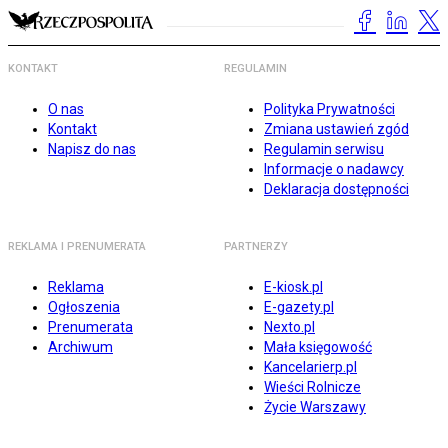
KONTAKT
REGULAMIN
O nas
Polityka Prywatności
Kontakt
Zmiana ustawień zgód
Napisz do nas
Regulamin serwisu
Informacje o nadawcy
Deklaracja dostępności
REKLAMA I PRENUMERATA
PARTNERZY
Reklama
E-kiosk.pl
Ogłoszenia
E-gazety.pl
Prenumerata
Nexto.pl
Archiwum
Mała księgowość
Kancelarierp.pl
Wieści Rolnicze
Życie Warszawy