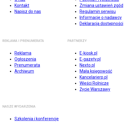
Kontakt
Zmiana ustawień zgód
Napisz do nas
Regulamin serwisu
Informacje o nadawcy
Deklaracja dostępności
REKLAMA I PRENUMERATA
PARTNERZY
Reklama
E-kiosk.pl
Ogłoszenia
E-gazety.pl
Prenumerata
Nexto.pl
Archiwum
Mała księgowość
Kancelarierp.pl
Wieści Rolnicze
Życie Warszawy
NASZE WYDARZENIA
Szkolenia i konferencje