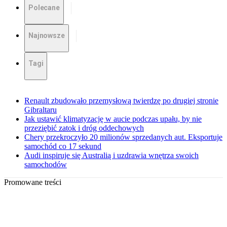
Polecane
Najnowsze
Tagi
Renault zbudowało przemysłową twierdzę po drugiej stronie
Gibraltaru
Jak ustawić klimatyzację w aucie podczas upału, by nie
przeziębić zatok i dróg oddechowych
Chery przekroczyło 20 milionów sprzedanych aut. Eksportuje
samochód co 17 sekund
Audi inspiruje się Australią i uzdrawia wnętrza swoich
samochodów
Promowane treści