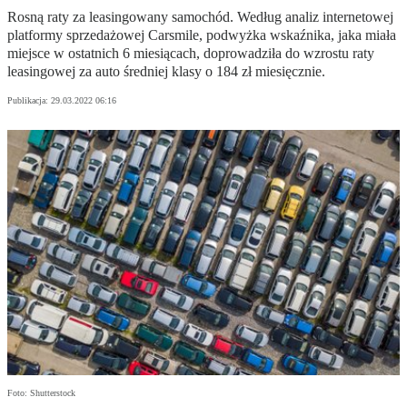
Rosną raty za leasingowany samochód. Według analiz internetowej
platformy sprzedażowej Carsmile, podwyżka wskaźnika, jaka miała
miejsce w ostatnich 6 miesiącach, doprowadziła do wzrostu raty
leasingowej za auto średniej klasy o 184 zł miesięcznie.
Publikacja:
29.03.2022 06:16
Foto: Shutterstock