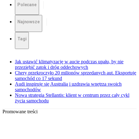
Polecane
Najnowsze
Tagi
Jak ustawić klimatyzację w aucie podczas upału, by nie
przeziębić zatok i dróg oddechowych
Chery przekroczyło 20 milionów sprzedanych aut. Eksportuje
samochód co 17 sekund
Audi inspiruje się Australią i uzdrawia wnętrza swoich
samochodów
Nowa strategia Stellantis: klient w centrum przez cały cykl
życia samochodu
Promowane treści