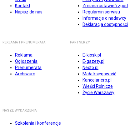
Kontakt
Zmiana ustawień zgód
Napisz do nas
Regulamin serwisu
Informacje o nadawcy
Deklaracja dostępności
REKLAMA I PRENUMERATA
PARTNERZY
Reklama
E-kiosk.pl
Ogłoszenia
E-gazety.pl
Prenumerata
Nexto.pl
Archiwum
Mała księgowość
Kancelarierp.pl
Wieści Rolnicze
Życie Warszawy
NASZE WYDARZENIA
Szkolenia i konferencje