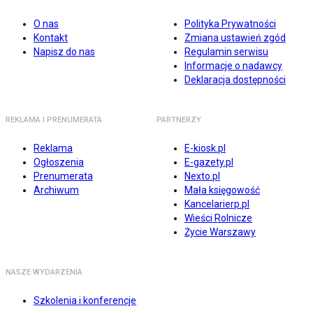
O nas
Polityka Prywatności
Kontakt
Zmiana ustawień zgód
Napisz do nas
Regulamin serwisu
Informacje o nadawcy
Deklaracja dostępności
REKLAMA I PRENUMERATA
PARTNERZY
Reklama
E-kiosk.pl
Ogłoszenia
E-gazety.pl
Prenumerata
Nexto.pl
Archiwum
Mała księgowość
Kancelarierp.pl
Wieści Rolnicze
Życie Warszawy
NASZE WYDARZENIA
Szkolenia i konferencje