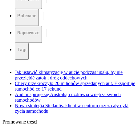
Polecane
Najnowsze
Tagi
Jak ustawić klimatyzację w aucie podczas upału, by nie
przeziębić zatok i dróg oddechowych
Chery przekroczyło 20 milionów sprzedanych aut. Eksportuje
samochód co 17 sekund
Audi inspiruje się Australią i uzdrawia wnętrza swoich
samochodów
Nowa strategia Stellantis: klient w centrum przez cały cykl
życia samochodu
Promowane treści