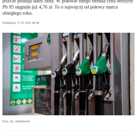
jeszcze podbija słaby złoty. W połowie lutego średnia cena benzyny
Pb 95 sięgnęła już 4,76 zł. To o najwięcej od połowy marca
ubiegłego roku.
Publikacja:
17.02.2021 06:48
Foto: fot. AdobeStock