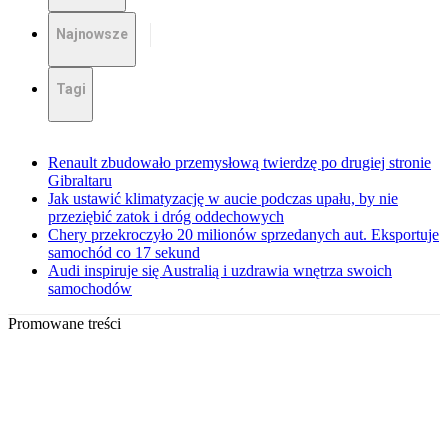
Najnowsze
Tagi
Renault zbudowało przemysłową twierdzę po drugiej stronie
Gibraltaru
Jak ustawić klimatyzację w aucie podczas upału, by nie
przeziębić zatok i dróg oddechowych
Chery przekroczyło 20 milionów sprzedanych aut. Eksportuje
samochód co 17 sekund
Audi inspiruje się Australią i uzdrawia wnętrza swoich
samochodów
Promowane treści