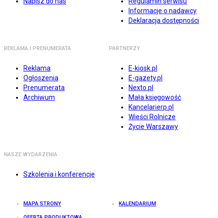
Napisz do nas
Regulamin serwisu
Informacje o nadawcy
Deklaracja dostępności
REKLAMA I PRENUMERATA
PARTNERZY
Reklama
E-kiosk.pl
Ogłoszenia
E-gazety.pl
Prenumerata
Nexto.pl
Archiwum
Mała księgowość
Kancelarierp.pl
Wieści Rolnicze
Życie Warszawy
NASZE WYDARZENIA
Szkolenia i konferencje
MAPA STRONY
KALENDARIUM
OFERTA PRODUKTOWA