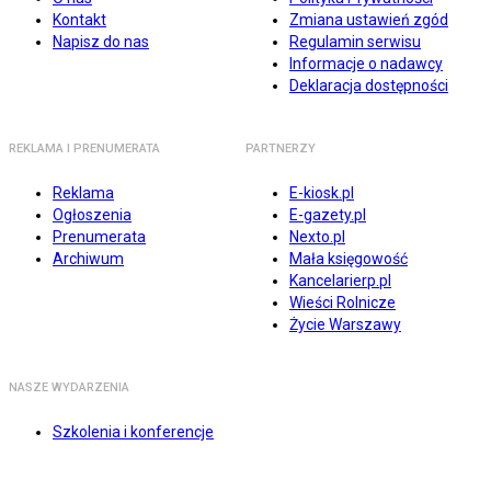
Kontakt
Zmiana ustawień zgód
Napisz do nas
Regulamin serwisu
Informacje o nadawcy
Deklaracja dostępności
REKLAMA I PRENUMERATA
PARTNERZY
Reklama
E-kiosk.pl
Ogłoszenia
E-gazety.pl
Prenumerata
Nexto.pl
Archiwum
Mała księgowość
Kancelarierp.pl
Wieści Rolnicze
Życie Warszawy
NASZE WYDARZENIA
Szkolenia i konferencje