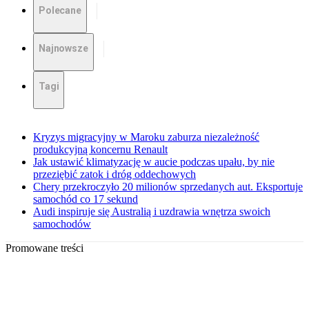
Polecane
Najnowsze
Tagi
Kryzys migracyjny w Maroku zaburza niezależność
produkcyjną koncernu Renault
Jak ustawić klimatyzację w aucie podczas upału, by nie
przeziębić zatok i dróg oddechowych
Chery przekroczyło 20 milionów sprzedanych aut. Eksportuje
samochód co 17 sekund
Audi inspiruje się Australią i uzdrawia wnętrza swoich
samochodów
Promowane treści