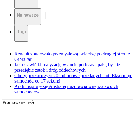
Najnowsze
Tagi
Renault zbudowało przemysłową twierdzę po drugiej stronie
Gibraltaru
Jak ustawić klimatyzację w aucie podczas upału, by nie
przeziębić zatok i dróg oddechowych
Chery przekroczyło 20 milionów sprzedanych aut. Eksportuje
samochód co 17 sekund
Audi inspiruje się Australią i uzdrawia wnętrza swoich
samochodów
Promowane treści