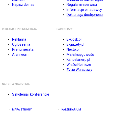
Napisz do nas
Regulamin serwisu
Informacje o nadawcy
Deklaracja dostępności
REKLAMA I PRENUMERATA
PARTNERZY
Reklama
E-kiosk.pl
Ogłoszenia
E-gazety.pl
Prenumerata
Nexto.pl
Archiwum
Mała księgowość
Kancelarierp.pl
Wieści Rolnicze
Życie Warszawy
NASZE WYDARZENIA
Szkolenia i konferencje
MAPA STRONY
KALENDARIUM