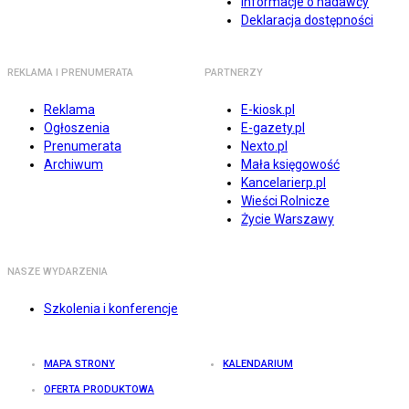
Informacje o nadawcy
Deklaracja dostępności
REKLAMA I PRENUMERATA
PARTNERZY
Reklama
E-kiosk.pl
Ogłoszenia
E-gazety.pl
Prenumerata
Nexto.pl
Archiwum
Mała księgowość
Kancelarierp.pl
Wieści Rolnicze
Życie Warszawy
NASZE WYDARZENIA
Szkolenia i konferencje
MAPA STRONY
KALENDARIUM
OFERTA PRODUKTOWA