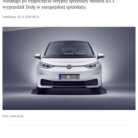
Niedługo po rozpoczęciu seryjnej sprzedaży modelu ID.3
wyprzedził Teslę w europejskiej sprzedaży.
Publikacja:
10.11.2020 06:51
Foto: moto.rp.pl