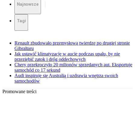
Najnowsze
Tagi
Renault zbudowało przemysłową twierdzę po drugiej stronie
Gibraltaru
Jak ustawić klimatyzację w aucie podczas upału, by nie
przeziębić zatok i dróg oddechowych
Chery przekroczyło 20 milionów sprzedanych aut. Eksportuje
samochód co 17 sekund
Audi inspiruje się Australią i uzdrawia wnętrza swoich
samochodów
Promowane treści