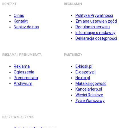
KONTAKT
REGULAMIN
O nas
Polityka Prywatności
Kontakt
Zmiana ustawień zgód
Napisz do nas
Regulamin serwisu
Informacje o nadawcy
Deklaracja dostępności
REKLAMA I PRENUMERATA
PARTNERZY
Reklama
E-kiosk.pl
Ogłoszenia
E-gazety.pl
Prenumerata
Nexto.pl
Archiwum
Mała księgowość
Kancelarierp.pl
Wieści Rolnicze
Życie Warszawy
NASZE WYDARZENIA