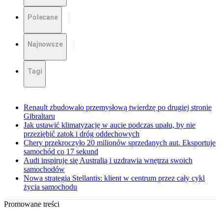
Polecane
Najnowsze
Tagi
Renault zbudowało przemysłową twierdzę po drugiej stronie
Gibraltaru
Jak ustawić klimatyzację w aucie podczas upału, by nie
przeziębić zatok i dróg oddechowych
Chery przekroczyło 20 milionów sprzedanych aut. Eksportuje
samochód co 17 sekund
Audi inspiruje się Australią i uzdrawia wnętrza swoich
samochodów
Nowa strategia Stellantis: klient w centrum przez cały cykl
życia samochodu
Promowane treści