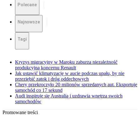
Polecane
Najnowsze
Tagi
Kryzys migracyjny w Maroku zaburza niezależność
produkcyjną koncernu Renault
Jak ustawić klimatyzację w aucie podczas upału, by nie
przeziębić zatok i dróg oddechowych
Chery przekroczyło 20 milionów sprzedanych aut. Eksportuje
samochód co 17 sekund
Audi inspiruje się Australią i uzdrawia wnętrza swoich
samochodów
Promowane treści