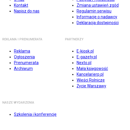
Kontakt
Zmiana ustawień zgód
Napisz do nas
Regulamin serwisu
Informacje o nadawcy
Deklaracja dostępności
REKLAMA I PRENUMERATA
PARTNERZY
Reklama
E-kiosk.pl
Ogłoszenia
E-gazety.pl
Prenumerata
Nexto.pl
Archiwum
Mała księgowość
Kancelarierp.pl
Wieści Rolnicze
Życie Warszawy
NASZE WYDARZENIA
Szkolenia i konferencje