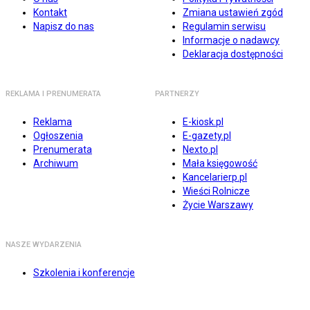
Kontakt
Zmiana ustawień zgód
Napisz do nas
Regulamin serwisu
Informacje o nadawcy
Deklaracja dostępności
REKLAMA I PRENUMERATA
PARTNERZY
Reklama
E-kiosk.pl
Ogłoszenia
E-gazety.pl
Prenumerata
Nexto.pl
Archiwum
Mała księgowość
Kancelarierp.pl
Wieści Rolnicze
Życie Warszawy
NASZE WYDARZENIA
Szkolenia i konferencje