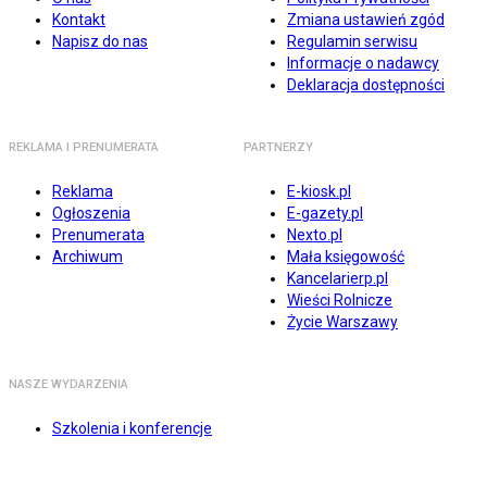
Kontakt
Zmiana ustawień zgód
Napisz do nas
Regulamin serwisu
Informacje o nadawcy
Deklaracja dostępności
REKLAMA I PRENUMERATA
PARTNERZY
Reklama
E-kiosk.pl
Ogłoszenia
E-gazety.pl
Prenumerata
Nexto.pl
Archiwum
Mała księgowość
Kancelarierp.pl
Wieści Rolnicze
Życie Warszawy
NASZE WYDARZENIA
Szkolenia i konferencje