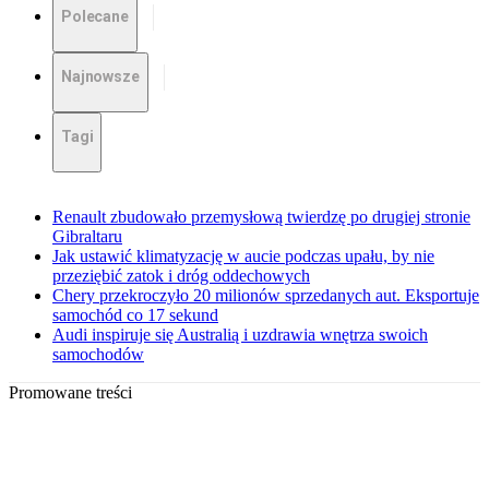
Polecane
Najnowsze
Tagi
Renault zbudowało przemysłową twierdzę po drugiej stronie
Gibraltaru
Jak ustawić klimatyzację w aucie podczas upału, by nie
przeziębić zatok i dróg oddechowych
Chery przekroczyło 20 milionów sprzedanych aut. Eksportuje
samochód co 17 sekund
Audi inspiruje się Australią i uzdrawia wnętrza swoich
samochodów
Promowane treści