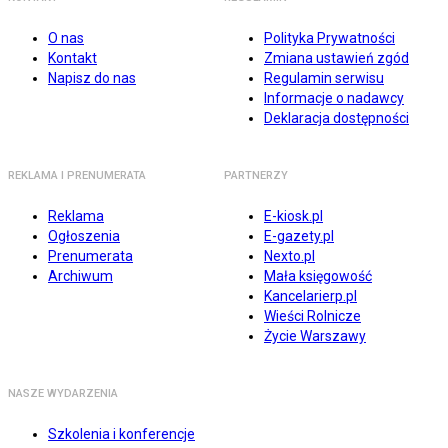
O nas
Polityka Prywatności
Kontakt
Zmiana ustawień zgód
Napisz do nas
Regulamin serwisu
Informacje o nadawcy
Deklaracja dostępności
REKLAMA I PRENUMERATA
PARTNERZY
Reklama
E-kiosk.pl
Ogłoszenia
E-gazety.pl
Prenumerata
Nexto.pl
Archiwum
Mała księgowość
Kancelarierp.pl
Wieści Rolnicze
Życie Warszawy
NASZE WYDARZENIA
Szkolenia i konferencje