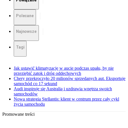
Powiązane
Polecane
Najnowsze
Tagi
Jak ustawić klimatyzację w aucie podczas upału, by nie
przeziębić zatok i dróg oddechowych
Chery przekroczyło 20 milionów sprzedanych aut. Eksportuje
samochód co 17 sekund
Audi inspiruje się Australią i uzdrawia wnętrza swoich
samochodów
Nowa strategia Stellantis: klient w centrum przez cały cykl
życia samochodu
Promowane treści