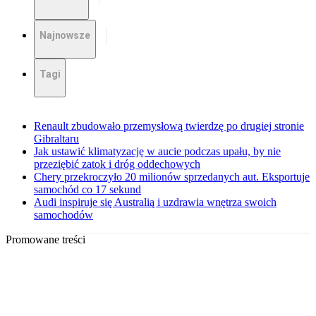
Najnowsze
Tagi
Renault zbudowało przemysłową twierdzę po drugiej stronie
Gibraltaru
Jak ustawić klimatyzację w aucie podczas upału, by nie
przeziębić zatok i dróg oddechowych
Chery przekroczyło 20 milionów sprzedanych aut. Eksportuje
samochód co 17 sekund
Audi inspiruje się Australią i uzdrawia wnętrza swoich
samochodów
Promowane treści