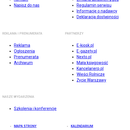
Napisz do nas
Regulamin serwisu
Informacje o nadawcy
Deklaracja dostępności
REKLAMA I PRENUMERATA
PARTNERZY
Reklama
E-kiosk.pl
Ogłoszenia
E-gazety.pl
Prenumerata
Nexto.pl
Archiwum
Mała księgowość
Kancelarierp.pl
Wieści Rolnicze
Życie Warszawy
NASZE WYDARZENIA
Szkolenia i konferencje
MAPA STRONY
KALENDARIUM