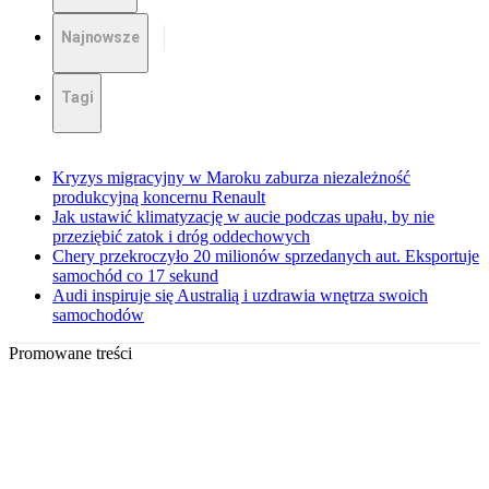
Najnowsze
Tagi
Kryzys migracyjny w Maroku zaburza niezależność
produkcyjną koncernu Renault
Jak ustawić klimatyzację w aucie podczas upału, by nie
przeziębić zatok i dróg oddechowych
Chery przekroczyło 20 milionów sprzedanych aut. Eksportuje
samochód co 17 sekund
Audi inspiruje się Australią i uzdrawia wnętrza swoich
samochodów
Promowane treści