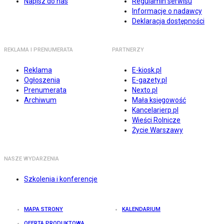
Napisz do nas
Regulamin serwisu
Informacje o nadawcy
Deklaracja dostępności
REKLAMA I PRENUMERATA
PARTNERZY
Reklama
E-kiosk.pl
Ogłoszenia
E-gazety.pl
Prenumerata
Nexto.pl
Archiwum
Mała księgowość
Kancelarierp.pl
Wieści Rolnicze
Życie Warszawy
NASZE WYDARZENIA
Szkolenia i konferencje
MAPA STRONY
KALENDARIUM
OFERTA PRODUKTOWA