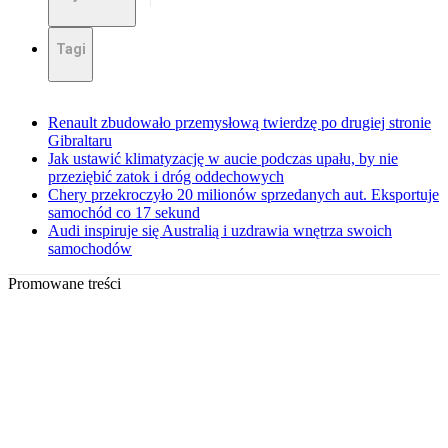
Tagi
Renault zbudowało przemysłową twierdzę po drugiej stronie
Gibraltaru
Jak ustawić klimatyzację w aucie podczas upału, by nie
przeziębić zatok i dróg oddechowych
Chery przekroczyło 20 milionów sprzedanych aut. Eksportuje
samochód co 17 sekund
Audi inspiruje się Australią i uzdrawia wnętrza swoich
samochodów
Promowane treści