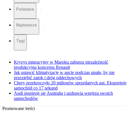
Polecane
Najnowsze
Tagi
Kryzys migracyjny w Maroku zaburza niezależność
produkcyjną koncernu Renault
Jak ustawić klimatyzację w aucie podczas upału, by nie
przeziębić zatok i dróg oddechowych
Chery przekroczyło 20 milionów sprzedanych aut. Eksportuje
samochód co 17 sekund
Audi inspiruje się Australią i uzdrawia wnętrza swoich
samochodów
Promowane treści