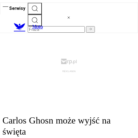
Serwisy
M
oto
Carlos Ghosn może wyjść na
święta