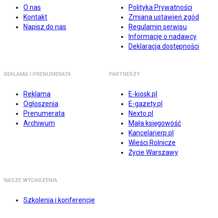
O nas
Polityka Prywatności
Kontakt
Zmiana ustawień zgód
Napisz do nas
Regulamin serwisu
Informacje o nadawcy
Deklaracja dostępności
REKLAMA I PRENUMERATA
PARTNERZY
Reklama
E-kiosk.pl
Ogłoszenia
E-gazety.pl
Prenumerata
Nexto.pl
Archiwum
Mała księgowość
Kancelarierp.pl
Wieści Rolnicze
Życie Warszawy
NASZE WYDARZENIA
Szkolenia i konferencje