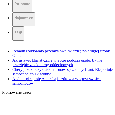
Polecane
Najnowsze
Tagi
Renault zbudowało przemysłową twierdzę po drugiej stronie
Gibraltaru
Jak ustawić klimatyzację w aucie podczas upału, by nie
przeziębić zatok i dróg oddechowych
Chery przekroczyło 20 milionów sprzedanych aut. Eksportuje
samochód co 17 sekund
Audi inspiruje się Australią i uzdrawia wnętrza swoich
samochodów
Promowane treści