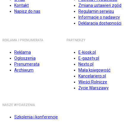
Kontakt
Zmiana ustawień zgód
Napisz do nas
Regulamin serwisu
Informacje o nadawcy
Deklaracja dostępności
REKLAMA I PRENUMERATA
PARTNERZY
Reklama
E-kiosk.pl
Ogłoszenia
E-gazety.pl
Prenumerata
Nexto.pl
Archiwum
Mała księgowość
Kancelarierp.pl
Wieści Rolnicze
Życie Warszawy
NASZE WYDARZENIA
Szkolenia i konferencje