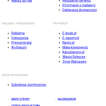
Napisz do nas
Regulamin serwisu
Informacje o nadawcy
Deklaracja dostępności
REKLAMA I PRENUMERATA
PARTNERZY
Reklama
E-kiosk.pl
Ogłoszenia
E-gazety.pl
Prenumerata
Nexto.pl
Archiwum
Mała księgowość
Kancelarierp.pl
Wieści Rolnicze
Życie Warszawy
NASZE WYDARZENIA
Szkolenia i konferencje
MAPA STRONY
KALENDARIUM
OFERTA PRODUKTOWA