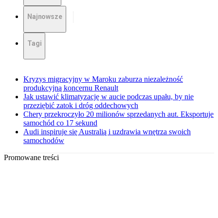
Najnowsze
Tagi
Kryzys migracyjny w Maroku zaburza niezależność
produkcyjną koncernu Renault
Jak ustawić klimatyzację w aucie podczas upału, by nie
przeziębić zatok i dróg oddechowych
Chery przekroczyło 20 milionów sprzedanych aut. Eksportuje
samochód co 17 sekund
Audi inspiruje się Australią i uzdrawia wnętrza swoich
samochodów
Promowane treści