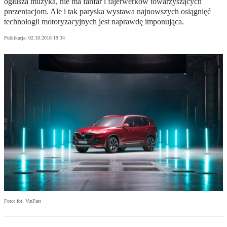
ogłusza muzyka, nie ma fanfar i fajerwerków towarzyszących
prezentacjom. Ale i tak paryska wystawa najnowszych osiągnięć
technologii motoryzacyjnych jest naprawdę imponująca.
Publikacja:
02.10.2018 19:34
Foto: fot. VinFast