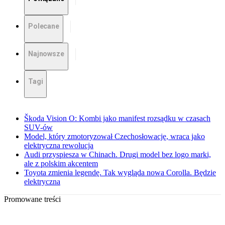
Polecane
Najnowsze
Tagi
Škoda Vision O: Kombi jako manifest rozsądku w czasach
SUV-ów
Model, który zmotoryzował Czechosłowację, wraca jako
elektryczna rewolucja
Audi przyspiesza w Chinach. Drugi model bez logo marki,
ale z polskim akcentem
Toyota zmienia legendę. Tak wygląda nowa Corolla. Będzie
elektryczna
Promowane treści