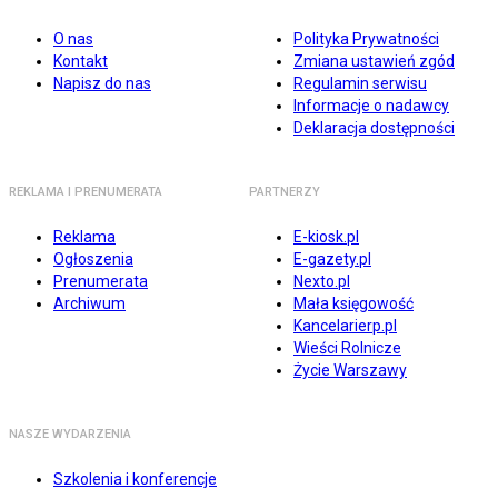
O nas
Polityka Prywatności
Kontakt
Zmiana ustawień zgód
Napisz do nas
Regulamin serwisu
Informacje o nadawcy
Deklaracja dostępności
REKLAMA I PRENUMERATA
PARTNERZY
Reklama
E-kiosk.pl
Ogłoszenia
E-gazety.pl
Prenumerata
Nexto.pl
Archiwum
Mała księgowość
Kancelarierp.pl
Wieści Rolnicze
Życie Warszawy
NASZE WYDARZENIA
Szkolenia i konferencje