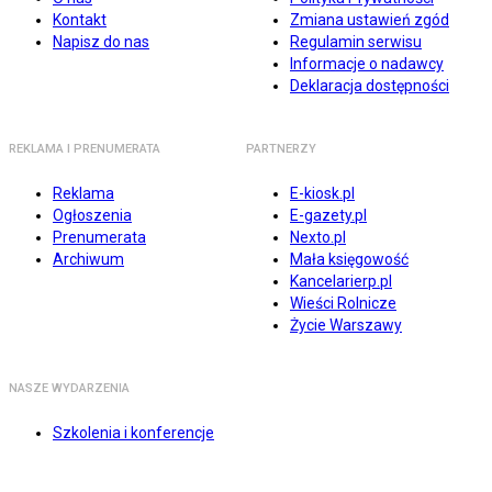
Kontakt
Zmiana ustawień zgód
Napisz do nas
Regulamin serwisu
Informacje o nadawcy
Deklaracja dostępności
REKLAMA I PRENUMERATA
PARTNERZY
Reklama
E-kiosk.pl
Ogłoszenia
E-gazety.pl
Prenumerata
Nexto.pl
Archiwum
Mała księgowość
Kancelarierp.pl
Wieści Rolnicze
Życie Warszawy
NASZE WYDARZENIA
Szkolenia i konferencje