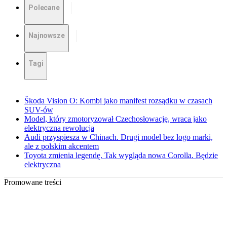
Polecane
Najnowsze
Tagi
Škoda Vision O: Kombi jako manifest rozsądku w czasach
SUV-ów
Model, który zmotoryzował Czechosłowację, wraca jako
elektryczna rewolucja
Audi przyspiesza w Chinach. Drugi model bez logo marki,
ale z polskim akcentem
Toyota zmienia legendę. Tak wygląda nowa Corolla. Będzie
elektryczna
Promowane treści