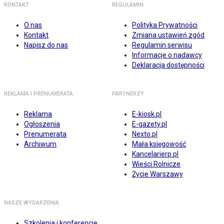
KONTAKT
REGULAMIN
O nas
Polityka Prywatności
Kontakt
Zmiana ustawień zgód
Napisz do nas
Regulamin serwisu
Informacje o nadawcy
Deklaracja dostępności
REKLAMA I PRENUMERATA
PARTNERZY
Reklama
E-kiosk.pl
Ogłoszenia
E-gazety.pl
Prenumerata
Nexto.pl
Archiwum
Mała księgowość
Kancelarierp.pl
Wieści Rolnicze
Życie Warszawy
NASZE WYDARZENIA
Szkolenia i konferencje