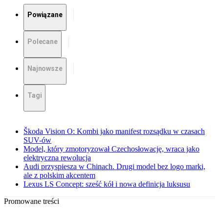
Powiązane
Polecane
Najnowsze
Tagi
Škoda Vision O: Kombi jako manifest rozsądku w czasach
SUV-ów
Model, który zmotoryzował Czechosłowację, wraca jako
elektryczna rewolucja
Audi przyspiesza w Chinach. Drugi model bez logo marki,
ale z polskim akcentem
Lexus LS Concept: sześć kół i nowa definicja luksusu
Promowane treści