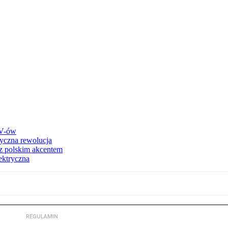
UV-ów
ryczna rewolucja
 z polskim akcentem
ektryczna
REGULAMIN