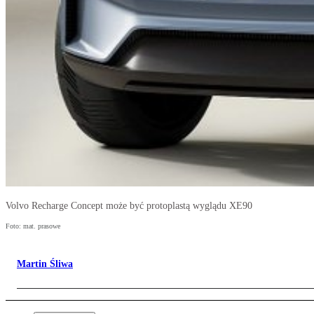
Volvo Recharge Concept może być protoplastą wyglądu XE90
Foto: mat. prasowe
Martin Śliwa