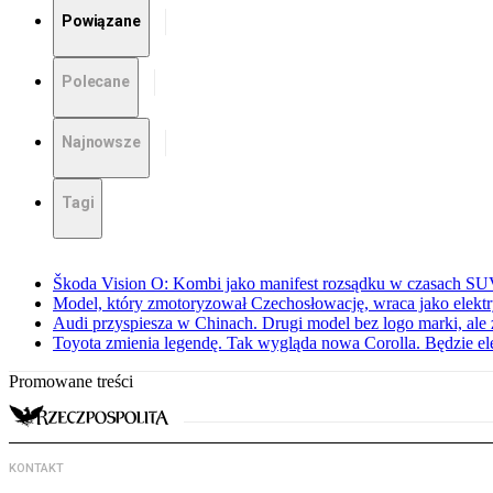
Powiązane
Polecane
Najnowsze
Tagi
Škoda Vision O: Kombi jako manifest rozsądku w czasach S
Model, który zmotoryzował Czechosłowację, wraca jako elekt
Audi przyspiesza w Chinach. Drugi model bez logo marki, ale
Toyota zmienia legendę. Tak wygląda nowa Corolla. Będzie el
Promowane treści
KONTAKT