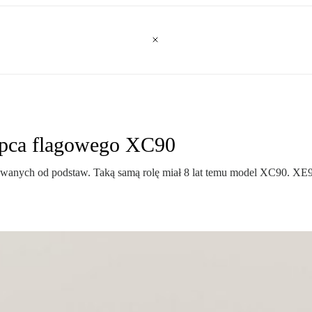
tępca flagowego XC90
owanych od podstaw. Taką samą rolę miał 8 lat temu model XC90. XE9