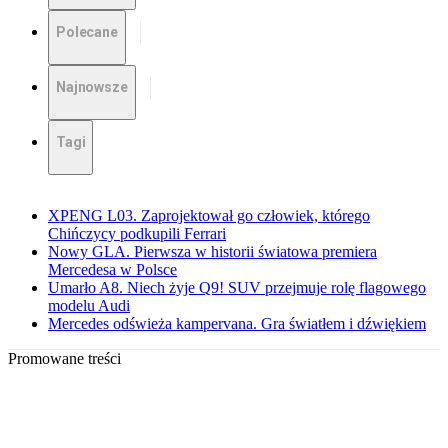
Polecane
Najnowsze
Tagi
XPENG L03. Zaprojektował go człowiek, którego
Chińczycy podkupili Ferrari
Nowy GLA. Pierwsza w historii światowa premiera
Mercedesa w Polsce
Umarło A8. Niech żyje Q9! SUV przejmuje rolę flagowego
modelu Audi
Mercedes odświeża kampervana. Gra światłem i dźwiękiem
Promowane treści