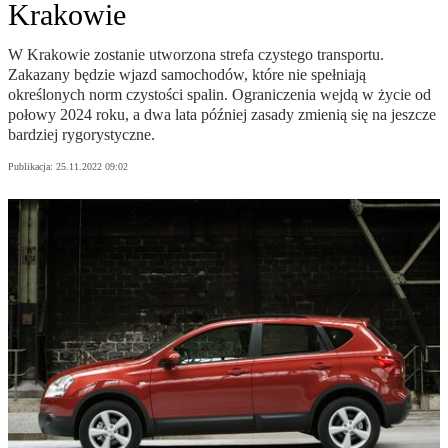
Krakowie
W Krakowie zostanie utworzona strefa czystego transportu.
Zakazany będzie wjazd samochodów, które nie spełniają
określonych norm czystości spalin. Ograniczenia wejdą w życie od
połowy 2024 roku, a dwa lata później zasady zmienią się na jeszcze
bardziej rygorystyczne.
Publikacja:
25.11.2022 09:02