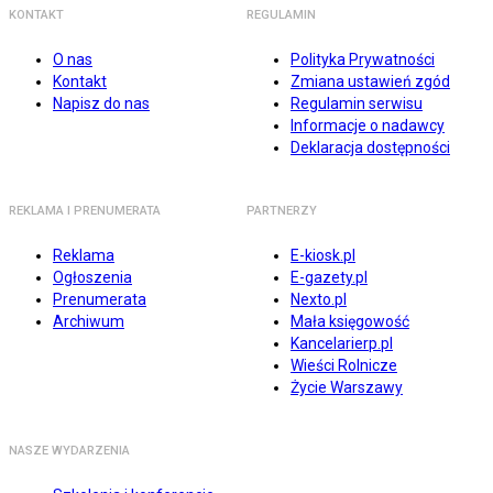
KONTAKT
REGULAMIN
O nas
Polityka Prywatności
Kontakt
Zmiana ustawień zgód
Napisz do nas
Regulamin serwisu
Informacje o nadawcy
Deklaracja dostępności
REKLAMA I PRENUMERATA
PARTNERZY
Reklama
E-kiosk.pl
Ogłoszenia
E-gazety.pl
Prenumerata
Nexto.pl
Archiwum
Mała księgowość
Kancelarierp.pl
Wieści Rolnicze
Życie Warszawy
NASZE WYDARZENIA