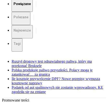
Powiązane
Polecane
Najnowsze
Tagi
Ruszył drogowy test odnawialnego paliwa, który ma
przekonać Brukselę
Polska produkuje paliwo przyszłości. Polacy mogą je
zatankować… za granicą
Ile kosztuje przywrócenie DPF? Nowe przepisy wymuszą
kosztowne naprawy
Podatek od aut spalinowych nie zostanie wprowadzony. KE
zgodziła się na zmianę
Promowane treści